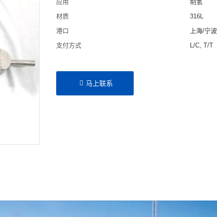
应用
制氢
材质
316L
港口
上海/宁
支付方式
L/C, T/T
马上联系