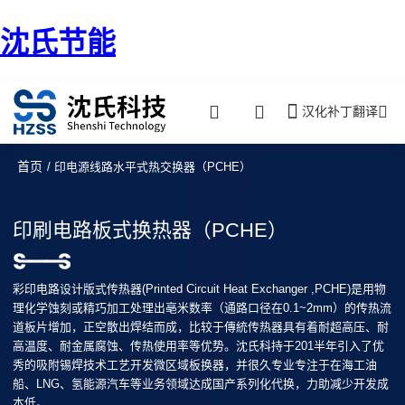
沈氏节能
汉化补丁翻译
首页
/ 印电源线路水平式热交换器（PCHE）
印刷电路板式换热器（PCHE）
彩印电路设计版式传热器(Printed Circuit Heat Exchanger ,PCHE)是用物
理化学蚀刻或精巧加工处理出亳米数率（通路口径在0.1~2mm）的传热流
道板片增加，正空散出焊结而成，比较于傳統传热器具有着耐超高压、耐
高温度、耐金属腐蚀、传热使用率等优势。沈氏科持于201半年引入了优
秀的吸附锡焊技术工艺开发微区域板换器，并很久专业专注于在海工油
船、LNG、氢能源汽车等业务领域达成国产系列化代换，力助减少开发成
本低。