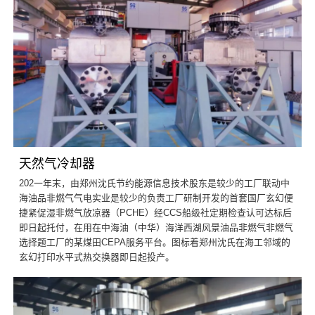
天然气冷却器
202一年末，由郑州沈氏节约能源信息技术股东是较少的工厂联动中
海油品非燃气气电实业是较少的负责工厂研制开发的首套国厂玄幻便
捷紧促湿非燃气放凉器（PCHE）经CCS船级社定期检查认可达标后
即日起托付，在用在中海油（中华）海洋西湖风景油品非燃气非燃气
选择题工厂的某煤田CEPA服务平台。图标着郑州沈氏在海工邻域的
玄幻打印水平式热交换器即日起投产。