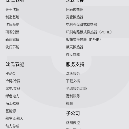
沈氏节能
沈氏节能
关于沈氏
同轴换热器
制造基地
壳管换热器
沈氏节能
塑料壳盘管式换热器
研发创新
印刷电路板式换热器（PCHE）
新闻媒体
板翅式换热器（PFHE）
沈氏节能
板壳换热器
微反应器
沈氏节能
服务支持
HVAC
沈氏服务
冷链/冷藏
下载文档
家电/食品
全球服务网络
绿色电力
定制服务
海工船舶
视频
氢能源
子公司
航空 & 航天
杭州微控
动力总成