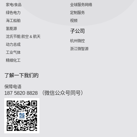
家电/食品
全球服务网络
绿色电力
定制服务
海工船舶
视频
氢能源
子公司
沈氏节能:航空 & 航天
杭州微控
动力总成
浙江微智源
工业气体
精细化工
了解一下我们的
保障电语
187 5820 8828 （微信公众号同号）